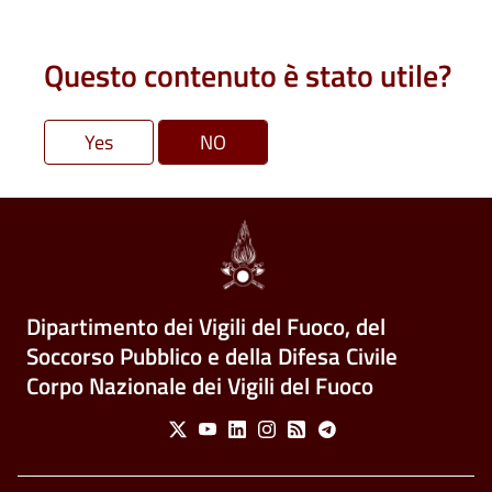
Questo contenuto è stato utile?
Dipartimento dei Vigili del Fuoco, del
Soccorso Pubblico e della Difesa Civile
Corpo Nazionale dei Vigili del Fuoco
Social Menu
X
Youtube
Linkedin
Instagram
Feed
Telegram