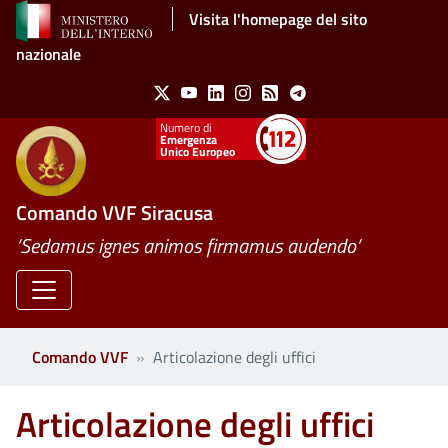
Salta al contenuto principale
Visita l'homepage del sito
nazionale
Social Menu
X
Youtube
Linkedin
Instagram
Feed
Telegram
Emergenza
Unico Europeo
Comando VVF Siracusa
’Sedamus ignes animos firmamus audendo’
Comando VVF
Articolazione degli uffici
Articolazione degli uffici