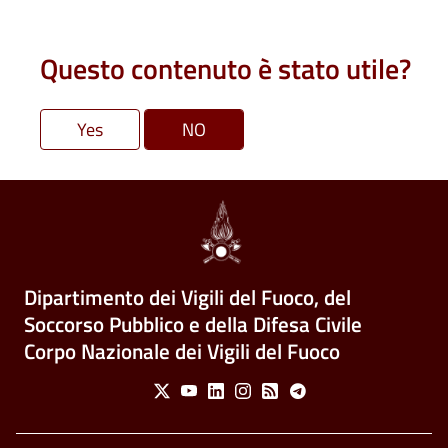
Questo contenuto è stato utile?
Dipartimento dei Vigili del Fuoco, del
Soccorso Pubblico e della Difesa Civile
Corpo Nazionale dei Vigili del Fuoco
Social Menu
X
Youtube
Linkedin
Instagram
Feed
Telegram