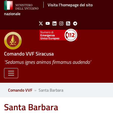
Salta al contenuto principale
Visita l'homepage del sito
nazionale
Social Menu
X
Youtube
Linkedin
Instagram
Feed
Telegram
Emergenza
Unico Europeo
Comando VVF Siracusa
’Sedamus ignes animos firmamus audendo’
Comando VVF
Santa Barbara
Santa Barbara