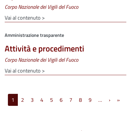
Corpo Nazionale dei Vigili del Fuoco
Vai al contenuto >
Clone di
Amministrazione trasparente
Attività e procedimenti
Corpo Nazionale dei Vigili del Fuoco
Vai al contenuto >
Paginazione
Pagina s
Ulti
1
2
3
4
5
6
7
8
9
…
›
»