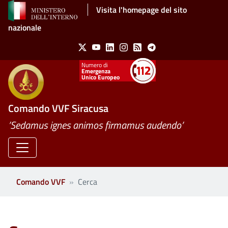
Salta al contenuto principale
Visita l'homepage del sito
nazionale
Social Menu
X
Youtube
Linkedin
Instagram
Feed
Telegram
Emergenza
Unico Europeo
Comando VVF Siracusa
’Sedamus ignes animos firmamus audendo’
Comando VVF
Cerca