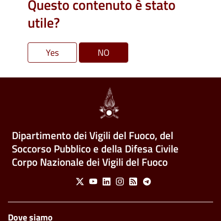
Questo contenuto è stato
utile?
Dipartimento dei Vigili del Fuoco, del
Soccorso Pubblico e della Difesa Civile
Corpo Nazionale dei Vigili del Fuoco
Social Menu
X
Youtube
Linkedin
Instagram
Feed
Telegram
Piè di pagina
Dove siamo