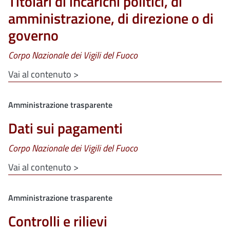
Titolari di incarichi politici, di
amministrazione, di direzione o di
governo
Corpo Nazionale dei Vigili del Fuoco
Vai al contenuto >
Clone di
Amministrazione trasparente
Dati sui pagamenti
Corpo Nazionale dei Vigili del Fuoco
Vai al contenuto >
Clone di
Amministrazione trasparente
Controlli e rilievi