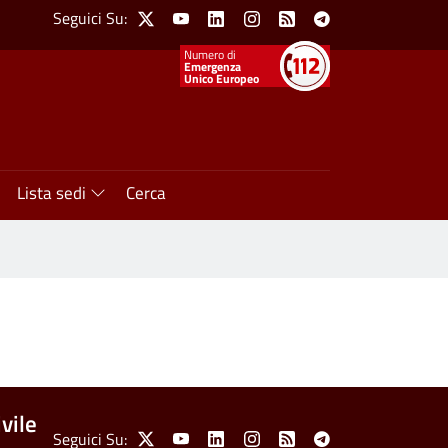
Social Menu
Seguici Su:
X
Youtube
Linkedin
Instagram
Feed
Telegram
Emergenza
Unico Europeo
Lista sedi
Cerca
vile
Seguici Su:
X
Youtube
Linkedin
Instagram
Feed
Telegram