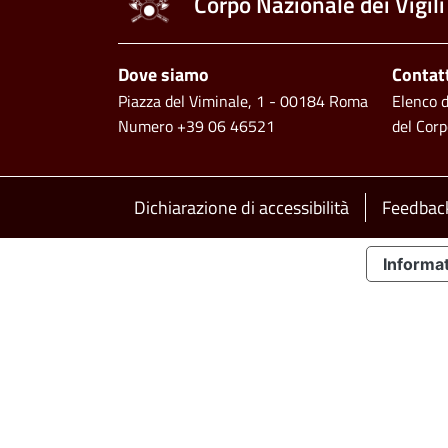
Corpo Nazionale dei Vigili
Piè di pagina
Dove siamo
Contat
Piazza del Viminale, 1 - 00184 Roma
Elenco de
Numero +39 06 46521
del Corp
Footer bottom
Dichiarazione di accessibilità
Feedback
Informat