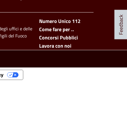
Social Menu
Feedback
Footer side men
Numero Unico 112
egli uffici e delle
Come fare per ..
igili del Fuoco
Concorsi Pubblici
Lavora con noi
cy