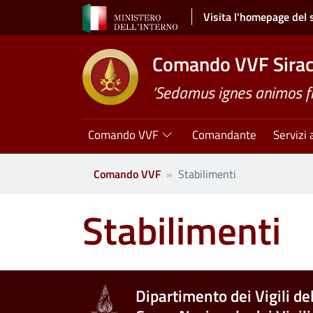
Salta al contenuto principale
Visita l'homepage del 
Comando VVF Sira
’Sedamus ignes animos 
Navigazione principale
Comando VVF
Comandante
Servizi 
Comando VVF
Stabilimenti
Stabilimenti
Dipartimento dei Vigili de