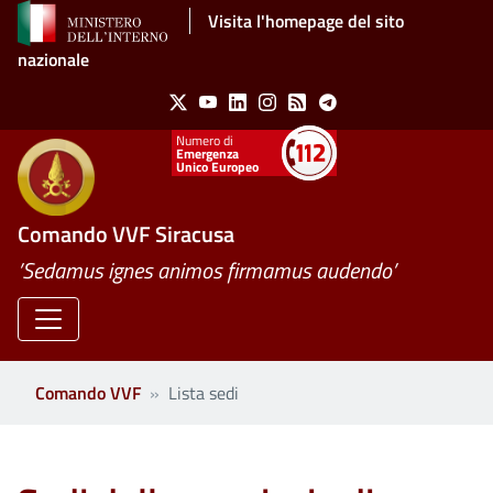
Salta al contenuto principale
Visita l'homepage del sito
nazionale
Social Menu
X
Youtube
Linkedin
Instagram
Feed
Telegram
Emergenza
Unico Europeo
Comando VVF Siracusa
’Sedamus ignes animos firmamus audendo’
Comando VVF
Lista sedi