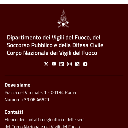
Dipartimento dei Vigili del Fuoco, del
Soccorso Pubblico e della Difesa Civile
Corpo Nazionale dei Vigili del Fuoco
Social Menu
X
Youtube
Linkedin
Instagram
Feed
Telegram
Piè di pagina
Dove siamo
Piazza del Viminale, 1 - 00184 Roma
Numero +39 06 46521
Contatti
Elenco dei contatti degli uffici e delle sedi
del Corpo Nazionale dei Vigili del Fuoco