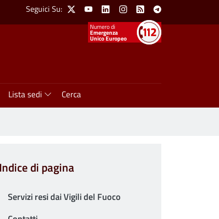
Social Menu
Seguici Su:
X
Youtube
Linkedin
Instagram
Feed
Telegram
Emergenza
Unico Europeo
Lista sedi
Cerca
Indice di pagina
Servizi resi dai Vigili del Fuoco
Contatti