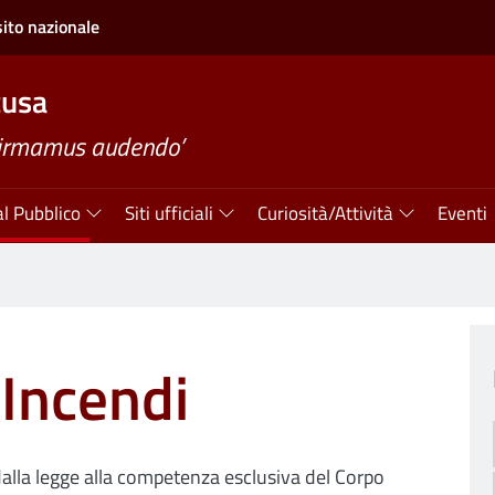
sito nazionale
cusa
firmamus audendo’
al Pubblico
Siti ufficiali
Curiosità/Attività
Eventi
Incendi
 dalla legge alla competenza esclusiva del Corpo