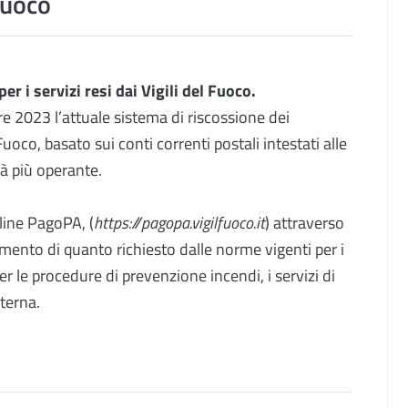
 Fuoco
r i servizi resi dai Vigili del Fuoco.
e 2023 l’attuale sistema di riscossione dei
 Fuoco, basato sui conti correnti postali intestati alle
rà più operante.
line PagoPA, (
https://pagopa.vigilfuoco.it
) attraverso
samento di quanto richiesto dalle norme vigenti per i
er le procedure di prevenzione incendi, i servizi di
terna.