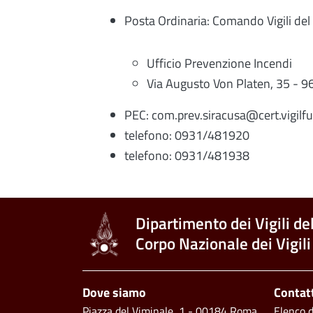
Posta Ordinaria: Comando Vigili del
Ufficio Prevenzione Incendi
Via Augusto Von Platen, 35 -
PEC: com.prev.siracusa@cert.vigilfu
telefono: 0931/481920
telefono: 0931/481938
Dipartimento dei Vigili de
Corpo Nazionale dei Vigili
Piè di pagina
Dove siamo
Contat
Piazza del Viminale, 1 - 00184 Roma
Elenco de