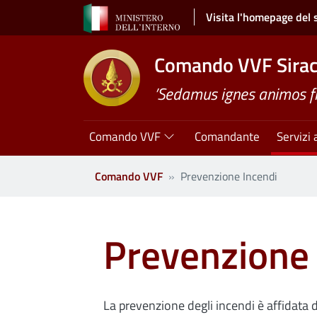
Salta al contenuto principale
Visita l'homepage del 
Comando VVF Sira
’Sedamus ignes animos 
Navigazione principale
Comando VVF
Comandante
Servizi 
Comando VVF
Prevenzione Incendi
Prevenzione 
La prevenzione degli incendi è affidata