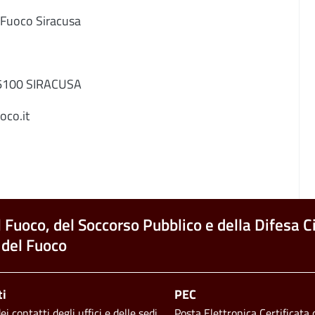
 Fuoco Siracusa
 96100 SIRACUSA
oco.it
l Fuoco, del Soccorso Pubblico e della Difesa Ci
 del Fuoco
ti
PEC
i contatti degli uffici e delle sedi
Posta Elettronica Certificata d