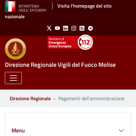
Salta al contenuto principale
Visita l'homepage del sito
nazionale
Social Menu
X
Youtube
Linkedin
Instagram
Feed
Telegram
Emergenza
Unico Europeo
Direzione Regionale Vigili del Fuoco Molise
Direzione Regionale
Pagamenti dell'amministrazione
Clone di
Menu