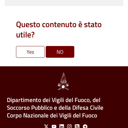
Questo contenuto è stato
utile?
Dipartimento dei Vigili del Fuoco, del
Soccorso Pubblico e della Difesa Civile
Corpo Nazionale dei Vigili del Fuoco
Social Menu
X
Youtube
Linkedin
Instagram
Feed
Telegram