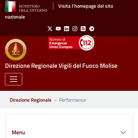
Salta al contenuto principale
Visita l'homepage del sito
nazionale
Social Menu
X
Youtube
Linkedin
Instagram
Feed
Telegram
Emergenza
Unico Europeo
Direzione Regionale Vigili del Fuoco Molise
Direzione Regionale
Performance
Clone di
Menu