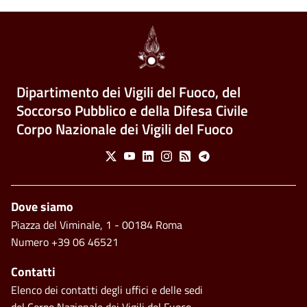
Dipartimento dei Vigili del Fuoco, del
Soccorso Pubblico e della Difesa Civile
Corpo Nazionale dei Vigili del Fuoco
Social Menu
X
Youtube
Linkedin
Instagram
Feed
Telegram
Piè di pagina
Dove siamo
Piazza del Viminale, 1 - 00184 Roma
Numero +39 06 46521
Contatti
Elenco dei contatti degli uffici e delle sedi
del Corpo Nazionale dei Vigili del Fuoco