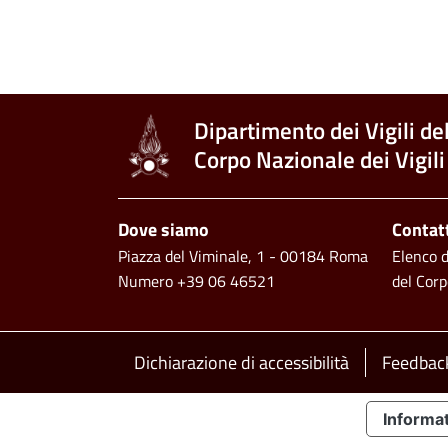
Dipartimento dei Vigili de
Corpo Nazionale dei Vigili
Piè di pagina
Dove siamo
Contat
Piazza del Viminale, 1 - 00184 Roma
Elenco de
Numero +39 06 46521
del Corp
Footer bottom
Dichiarazione di accessibilità
Feedback
Informat