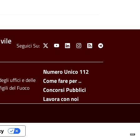
vile
Social Menu
Seguici Su:
X
Youtube
Linkedin
Instagram
Feed
Telegram
Footer side men
Numero Unico 112
egli uffici e delle
Come fare per ..
igili del Fuoco
Concorsi Pubblici
Lavora con noi
cy