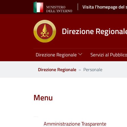
Salta al contenuto principale
Visita l'homepage del 
Direzione Regionale
Navigazione principale
Direzione Regionale
Servizi al Pubblic
Direzione Regionale
Personale
Clone di
Menu
Amministrazione Trasparente