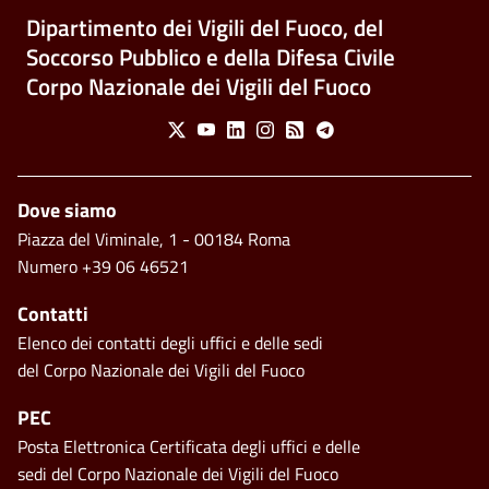
Dipartimento dei Vigili del Fuoco, del
Soccorso Pubblico e della Difesa Civile
Corpo Nazionale dei Vigili del Fuoco
Social Menu
X
Youtube
Linkedin
Instagram
Feed
Telegram
Piè di pagina
Dove siamo
Piazza del Viminale, 1 - 00184 Roma
Numero +39 06 46521
Contatti
Elenco dei contatti degli uffici e delle sedi
del Corpo Nazionale dei Vigili del Fuoco
PEC
Posta Elettronica Certificata degli uffici e delle
sedi del Corpo Nazionale dei Vigili del Fuoco