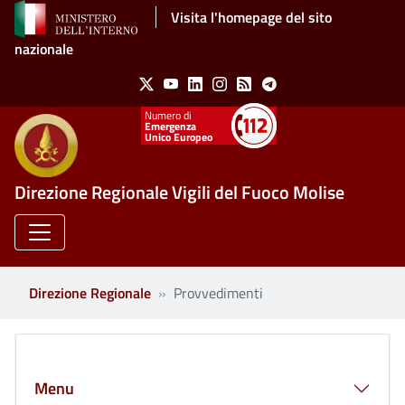
Salta al contenuto principale
Visita l'homepage del sito
nazionale
Social Menu
X
Youtube
Linkedin
Instagram
Feed
Telegram
Emergenza
Unico Europeo
Direzione Regionale Vigili del Fuoco Molise
Direzione Regionale
Provvedimenti
Clone di
Menu