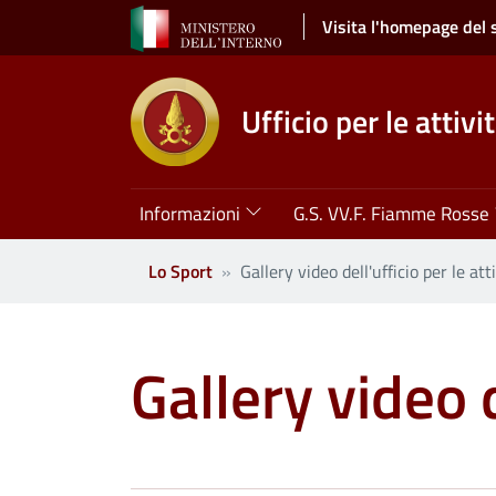
Salta al contenuto principale
Visita l'homepage del 
Ufficio per le attivi
Navigazione principale
Informazioni
G.S. VV.F. Fiamme Rosse
Lo Sport
Gallery video dell'ufficio per le att
Gallery video d