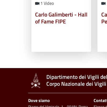
1 Video
Carlo Galimberti - Hall
Ca
of Fame FIPE
Pe
Dipartimento dei Vigili de
Corpo Nazionale dei Vigili
Piè di pagina
Dove siamo
Contat
Piazza del Viminale, 1 - 00184 Roma
Elenco de