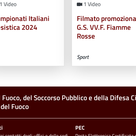
1 Video
1 Video
mpionati Italiani
Filmato promoziona
sistica 2024
G.S. VV.F. Fiamme
Rosse
Sport
l Fuoco, del Soccorso Pubblico e della Difesa Ci
 del Fuoco
ti
PEC
i contatti degli uffici e delle sedi
Posta Elettronica Certificata d