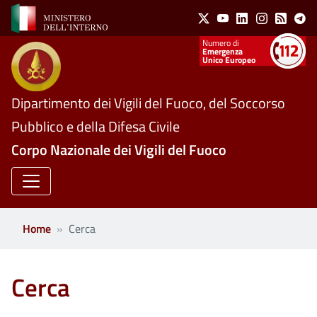
Social Menu
Salta al contenuto principale
X
Youtube
Linkedin
Instagram
Feed
Te
Numeri utili
Emergenza
Unico Europeo
Dipartimento dei Vigili del Fuoco, del Soccorso
Pubblico e della Difesa Civile
Corpo Nazionale dei Vigili del Fuoco
Home
Cerca
Cerca