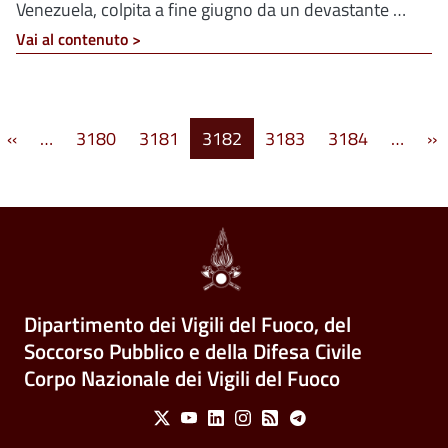
Venezuela, colpita a fine giugno da un devastante …
Vai al contenuto >
Paginazione
ima pagina
Pagina precedente
P
‹‹
…
3180
3181
3182
3183
3184
…
››
Dipartimento dei Vigili del Fuoco, del
Soccorso Pubblico e della Difesa Civile
Corpo Nazionale dei Vigili del Fuoco
Social Menu
X
Youtube
Linkedin
Instagram
Feed
Telegram