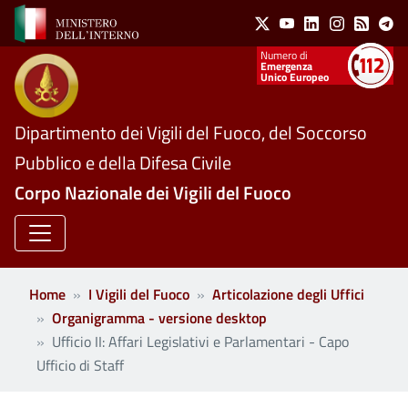
Social Menu
Salta al contenuto principale
X
Youtube
Linkedin
Instagram
Feed
Te
Numeri utili
Emergenza
Unico Europeo
Dipartimento dei Vigili del Fuoco, del Soccorso
Pubblico e della Difesa Civile
Corpo Nazionale dei Vigili del Fuoco
Home
I Vigili del Fuoco
Articolazione degli Uffici
Organigramma - versione desktop
Ufficio II: Affari Legislativi e Parlamentari - Capo
Ufficio di Staff