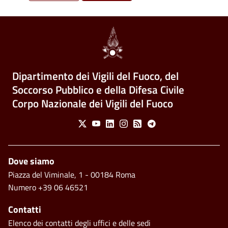
Dipartimento dei Vigili del Fuoco, del
Soccorso Pubblico e della Difesa Civile
Corpo Nazionale dei Vigili del Fuoco
Social Menu
X
Youtube
Linkedin
Instagram
Feed
Telegram
Footer
Dove siamo
Piazza del Viminale, 1 - 00184 Roma
Numero +39 06 46521
Contatti
Elenco dei contatti degli uffici e delle sedi