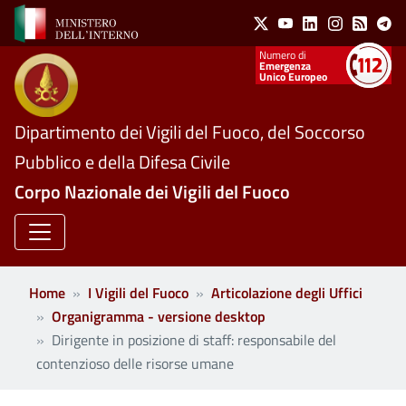
Social Menu
Salta al contenuto principale
X
Youtube
Linkedin
Instagram
Feed
Te
Numeri utili
Emergenza
Unico Europeo
Dipartimento dei Vigili del Fuoco, del Soccorso
Pubblico e della Difesa Civile
Corpo Nazionale dei Vigili del Fuoco
Home
I Vigili del Fuoco
Articolazione degli Uffici
Organigramma - versione desktop
Dirigente in posizione di staff: responsabile del
contenzioso delle risorse umane