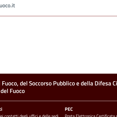
uoco.it
l Fuoco, del Soccorso Pubblico e della Difesa Ci
 del Fuoco
ti
PEC
i contatti degli uffici e delle sedi
Posta Elettronica Certificata d