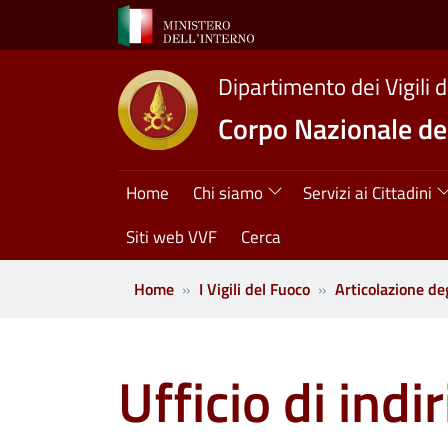
Salta al contenuto principale
Dipartimento dei Vigili 
Corpo Nazionale dei
Navigazione princ
Home
Chi siamo
Servizi ai Cittadini
Siti web VVF
Cerca
Home
I Vigili del Fuoco
Articolazione deg
Ufficio di ind