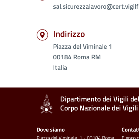
sal.sicurezzalavoro@cert.vigilf
Indirizzo
Piazza del Viminale 1
00184
Roma
RM
Italia
Dipartimento dei Vigili de
Corpo Nazionale dei Vigili
Footer
Dove siamo
Contat
Piazza del Viminale, 1 - 00184 Roma
Elenco de