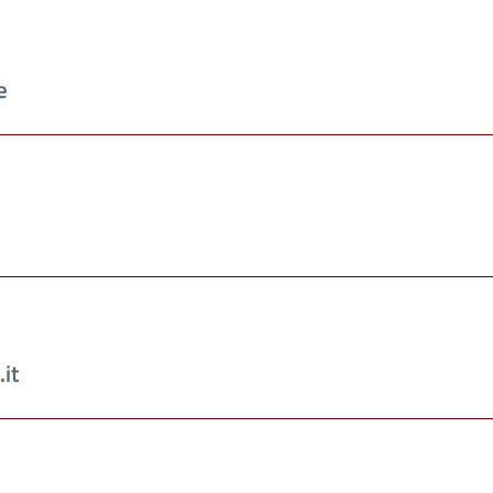
e
.it