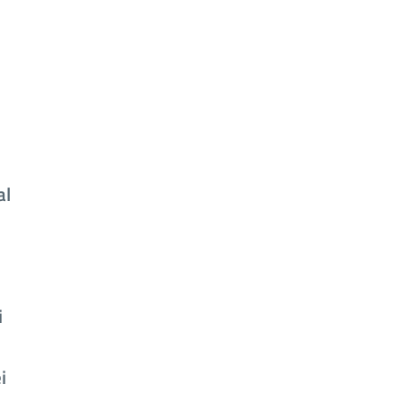
al
i
i