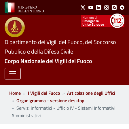
Social Menu
Salta al contenuto principale
X
Youtube
Linkedin
Instagram
Feed
Te
Numeri utili
Emergenza
Unico Europeo
Dipartimento dei Vigili del Fuoco, del Soccorso
Pubblico e della Difesa Civile
Corpo Nazionale dei Vigili del Fuoco
Home
I Vigili del Fuoco
Articolazione degli Uffici
Organigramma - versione desktop
Servizi informatici - Ufficio IV - Sistemi Informativi
Amministrativi