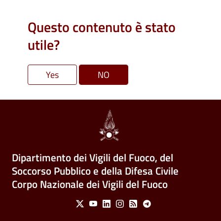
Questo contenuto è stato
utile?
Dipartimento dei Vigili del Fuoco, del
Soccorso Pubblico e della Difesa Civile
Corpo Nazionale dei Vigili del Fuoco
Social Menu
X
Youtube
Linkedin
Instagram
Feed
Telegram