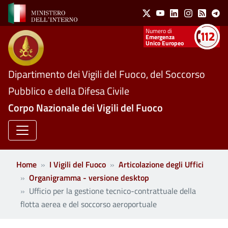
Social Menu
Salta al contenuto principale
X
Youtube
Linkedin
Instagram
Feed
Te
Numeri utili
Emergenza
Unico Europeo
Dipartimento dei Vigili del Fuoco, del Soccorso
Pubblico e della Difesa Civile
Corpo Nazionale dei Vigili del Fuoco
Home
I Vigili del Fuoco
Articolazione degli Uffici
Organigramma - versione desktop
Ufficio per la gestione tecnico-contrattuale della
flotta aerea e del soccorso aeroportuale