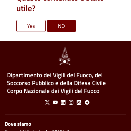
utile?
Dipartimento dei Vigili del Fuoco, del
Soccorso Pubblico e della Difesa Civile
Corpo Nazionale dei Vigili del Fuoco
Social Menu
X
Youtube
Linkedin
Instagram
Feed
Telegram
Footer
Dove siamo