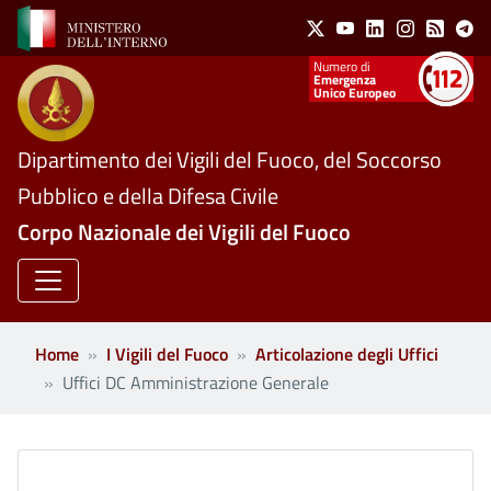
Social Menu
Salta al contenuto principale
X
Youtube
Linkedin
Instagram
Feed
Te
Numeri utili
Emergenza
Unico Europeo
Dipartimento dei Vigili del Fuoco, del Soccorso
Pubblico e della Difesa Civile
Corpo Nazionale dei Vigili del Fuoco
Home
I Vigili del Fuoco
Articolazione degli Uffici
Uffici DC Amministrazione Generale