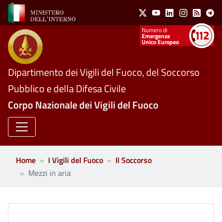
Social Menu
Salta al contenuto principale
X
Youtube
Linkedin
Instagram
Feed
Te
Numeri utili
Emergenza
Unico Europeo
Dipartimento dei Vigili del Fuoco, del Soccorso
Pubblico e della Difesa Civile
Corpo Nazionale dei Vigili del Fuoco
Home
I Vigili del Fuoco
Il Soccorso
Mezzi in aria