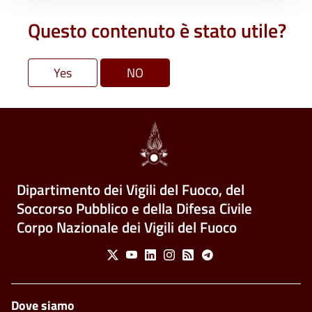
Questo contenuto è stato utile?
Dipartimento dei Vigili del Fuoco, del
Soccorso Pubblico e della Difesa Civile
Corpo Nazionale dei Vigili del Fuoco
Social Menu
X
Youtube
Linkedin
Instagram
Feed
Telegram
Footer
Dove siamo