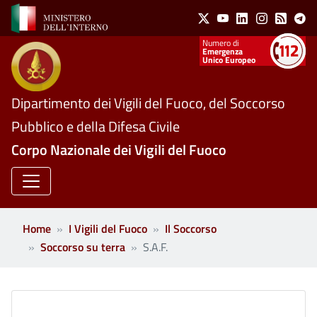
Social Menu
Salta al contenuto principale
X
Youtube
Linkedin
Instagram
Feed
Te
Numeri utili
Emergenza
Unico Europeo
Dipartimento dei Vigili del Fuoco, del Soccorso
Pubblico e della Difesa Civile
Corpo Nazionale dei Vigili del Fuoco
Home
I Vigili del Fuoco
Il Soccorso
Soccorso su terra
S.A.F.