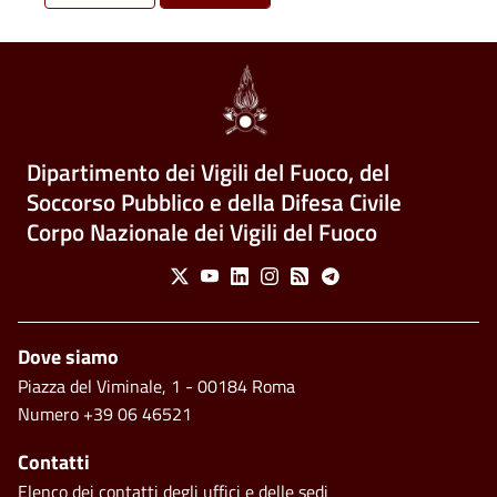
Dipartimento dei Vigili del Fuoco, del
Soccorso Pubblico e della Difesa Civile
Corpo Nazionale dei Vigili del Fuoco
Social Menu
X
Youtube
Linkedin
Instagram
Feed
Telegram
Footer
Dove siamo
Piazza del Viminale, 1 - 00184 Roma
Numero +39 06 46521
Contatti
Elenco dei contatti degli uffici e delle sedi