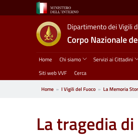
Salta al contenuto principale
Dipartimento dei Vigili 
Corpo Nazionale dei
Navigazione princ
Home
Chi siamo
Servizi ai Cittadini
Siti web VVF
Cerca
Home
I Vigili del Fuoco
La Memoria Stor
La tragedia di