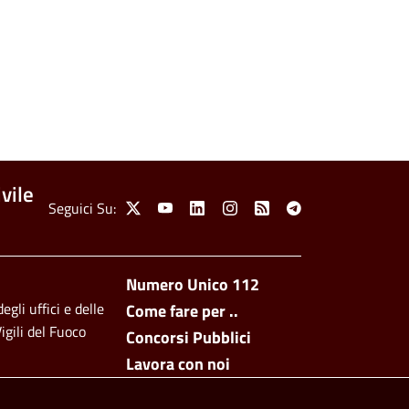
vile
Social Menu
Seguici Su:
X
Youtube
Linkedin
Instagram
Feed
Telegram
Footer side men
Numero Unico 112
egli uffici e delle
Come fare per ..
igili del Fuoco
Concorsi Pubblici
Lavora con noi