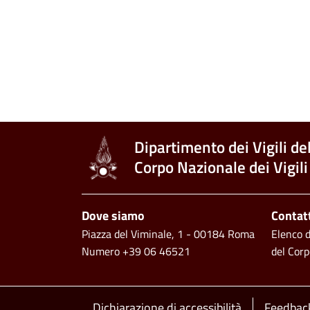
Dipartimento dei Vigili de
Corpo Nazionale dei Vigili
Footer
Dove siamo
Contat
Piazza del Viminale, 1 - 00184 Roma
Elenco de
Numero +39 06 46521
del Corp
Dichiarazione di accessibilità
Feedback