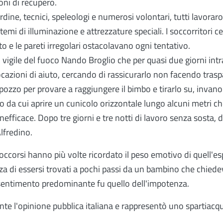
oni di recupero.
'ordine, tecnici, speleologi e numerosi volontari, tutti lavora
mi di illuminazione e attrezzature speciali. I soccorritori c
to e le pareti irregolari ostacolavano ogni tentativo.
il vigile del fuoco
Nando Broglio che per quasi due giorni in
cazioni di aiuto, cercando di rassicurarlo non facendo traspa
 pozzo per provare a raggiungere il bimbo e tirarlo su, invano:
zo da cui aprire un cunicolo orizzontale lungo alcuni metri c
efficace. Dopo tre giorni e tre notti di lavoro senza sosta, do
lfredino.
i soccorsi hanno più volte ricordato il peso emotivo di quel
za di essersi trovati a pochi passi da un bambino che chiede
 il sentimento predominante fu quello dell'impotenza.
e l'opinione pubblica italiana e rappresentò uno spartiacqu