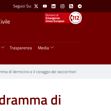
Social Menu
Seguici Su:
X
Youtube
Linkedin
Instagram
Feed
Telegram
Numeri utili
Emergenza
ivile
Unico Europeo
Trasparenza
Media
amma di Vermicino e il coraggio dei soccorritori
l dramma di