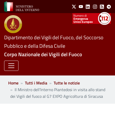
Social Menu
Salta al contenuto principale
X
Youtube
Linkedin
Instagram
Feed
Te
Numeri utili
Emergenza
Unico Europeo
Dipartimento dei Vigili del Fuoco, del Soccorso
Pubblico e della Difesa Civile
Corpo Nazionale dei Vigili del Fuoco
Home
Tutti i Media
Tutte le notizie
Il Ministro dell’Interno Piantedosi in visita allo stand
dei Vigili del fuoco al G7 EXPO Agricoltura di Siracusa