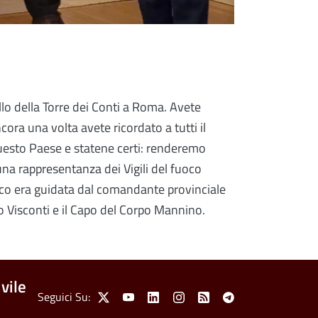
llo della Torre dei Conti a Roma. Avete
ora una volta avete ricordato a tutti il
di questo Paese e statene certi: renderemo
una rappresentanza dei Vigili del fuoco
 fuoco era guidata dal comandante provinciale
to Visconti e il Capo del Corpo Mannino.
vile
Social Menu
Seguici Su:
X
Youtube
Linkedin
Instagram
Feed
Telegram