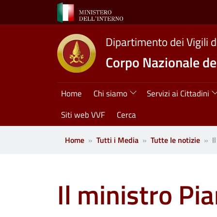
Salta al contenuto principale
Dipartimento dei Vigili 
Corpo Nazionale dei
Navigazione princ
Home
Chi siamo
Servizi ai Cittadini
Siti web VVF
Cerca
Home
Tutti i Media
Tutte le notizie
I
Il ministro Pi