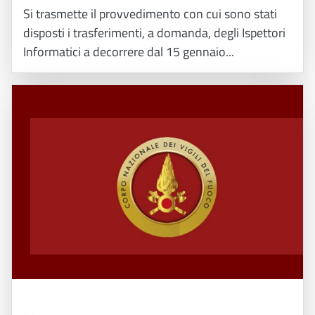
Si trasmette il provvedimento con cui sono stati
disposti i trasferimenti, a domanda, degli Ispettori
Informatici a decorrere dal 15 gennaio...