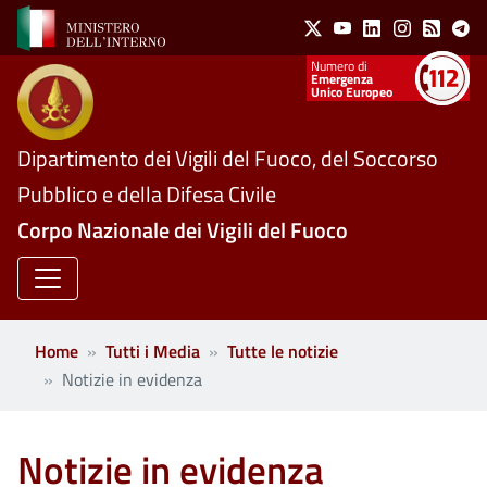
Social Menu
Salta al contenuto principale
X
Youtube
Linkedin
Instagram
Feed
Te
Numeri utili
Emergenza
Unico Europeo
Dipartimento dei Vigili del Fuoco, del Soccorso
Pubblico e della Difesa Civile
Corpo Nazionale dei Vigili del Fuoco
Home
Tutti i Media
Tutte le notizie
Notizie in evidenza
Notizie in evidenza