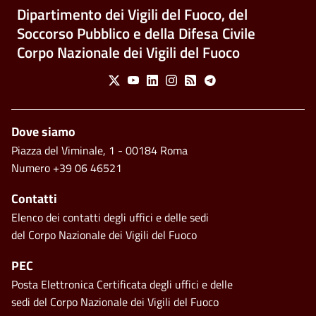
Dipartimento dei Vigili del Fuoco, del
Soccorso Pubblico e della Difesa Civile
Corpo Nazionale dei Vigili del Fuoco
Social Menu
X
Youtube
Linkedin
Instagram
Feed
Telegram
Footer
Dove siamo
Piazza del Viminale, 1 - 00184 Roma
Numero +39 06 46521
Contatti
Elenco dei contatti degli uffici e delle sedi
del Corpo Nazionale dei Vigili del Fuoco
PEC
Posta Elettronica Certificata degli uffici e delle
sedi del Corpo Nazionale dei Vigili del Fuoco