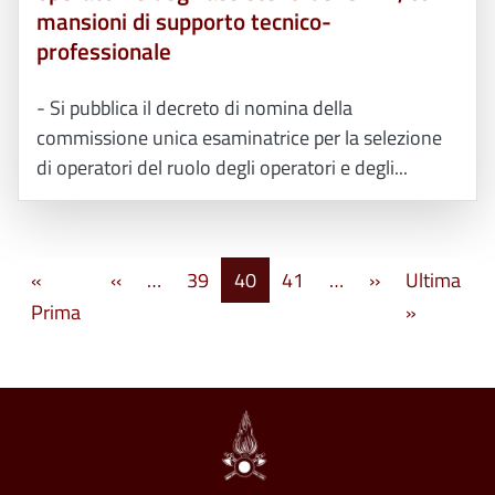
mansioni di supporto tecnico-
professionale
- Si pubblica il decreto di nomina della
commissione unica esaminatrice per la selezione
di operatori del ruolo degli operatori e degli...
Paginazione
Pagina precedente
Pagina succes
«
‹‹
…
39
40
41
…
››
Ultima
Prima pagina
Ultima pa
Prima
»