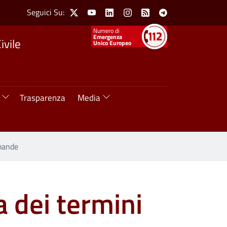
Social Menu
Seguici Su:
X
Youtube
Linkedin
Instagram
Feed
Telegram
Numeri utili
Emergenza
ivile
Unico Europeo
Trasparenza
Media
omande
a dei termini