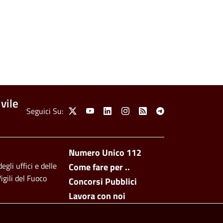
vile
Social Menu
Seguici Su:
X
Youtube
Linkedin
Instagram
Feed
Telegram
Footer side men
Numero Unico 112
egli uffici e delle
Come fare per ..
igili del Fuoco
Concorsi Pubblici
Lavora con noi