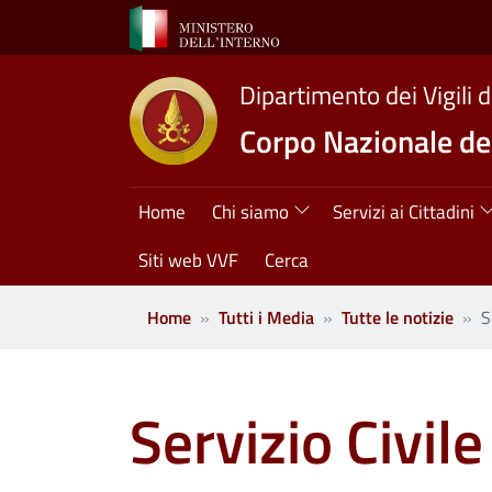
Salta al contenuto principale
Dipartimento dei Vigili 
Corpo Nazionale dei
Navigazione princ
Home
Chi siamo
Servizi ai Cittadini
Siti web VVF
Cerca
Home
Tutti i Media
Tutte le notizie
S
Servizio Civil