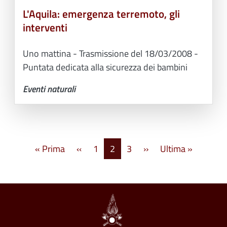
L'Aquila: emergenza terremoto, gli
interventi
Uno mattina - Trasmissione del 18/03/2008 -
Puntata dedicata alla sicurezza dei bambini
Eventi naturali
Paginazione
Prima pagina
Pagina precedente
Pagina successiva
Ultima p
« Prima
‹‹
1
2
3
››
Ultima »