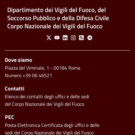
Dipartimento dei Vigili del Fuoco, del
Soccorso Pubblico e della Difesa Civile
Corpo Nazionale dei Vigili del Fuoco
Social Menu
X
Youtube
Linkedin
Instagram
Feed
Telegram
Footer
Dove siamo
Piazza del Viminale, 1 - 00184 Roma
Numero +39 06 46521
Contatti
Elenco dei contatti degli uffici e delle sedi
del Corpo Nazionale dei Vigili del Fuoco
PEC
Posta Elettronica Certificata degli uffici e delle
sedi del Corpo Nazionale dei Vigili del Fuoco