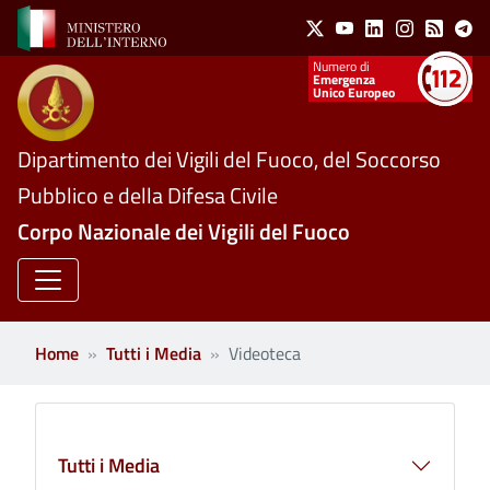
Social Menu
Salta al contenuto principale
X
Youtube
Linkedin
Instagram
Feed
Te
Numeri utili
Emergenza
Unico Europeo
Dipartimento dei Vigili del Fuoco, del Soccorso
Pubblico e della Difesa Civile
Corpo Nazionale dei Vigili del Fuoco
Home
Tutti i Media
Videoteca
Tutti i Media