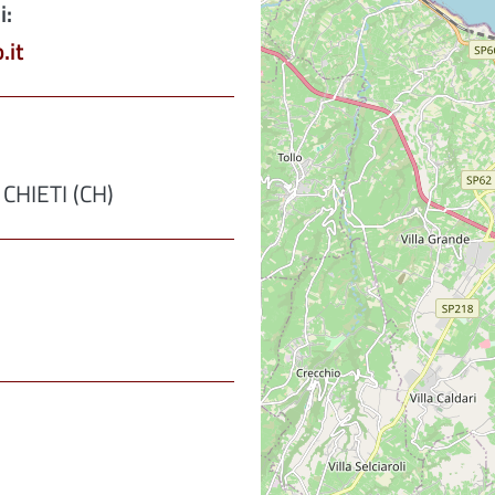
i:
.it
 CHIETI (CH)