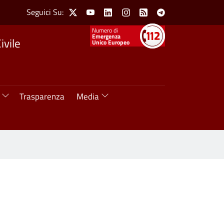
Social Menu
Seguici Su:
X
Youtube
Linkedin
Instagram
Feed
Telegram
Numeri utili
Emergenza
ivile
Unico Europeo
Trasparenza
Media