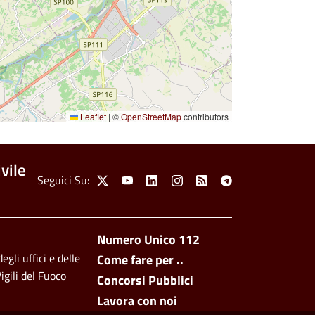
Leaflet
|
©
OpenStreetMap
contributors
vile
Social Menu
Seguici Su:
X
Youtube
Linkedin
Instagram
Feed
Telegram
Footer side men
Numero Unico 112
egli uffici e delle
Come fare per ..
igili del Fuoco
Concorsi Pubblici
Lavora con noi