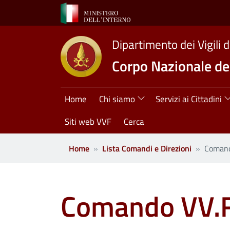
Salta al contenuto principale
Dipartimento dei Vigili 
Corpo Nazionale dei
Navigazione princ
Home
Chi siamo
Servizi ai Cittadini
Siti web VVF
Cerca
Home
Lista Comandi e Direzioni
Comando
Comando VV.F.