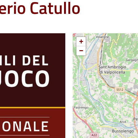
erio Catullo
+
−