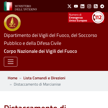
Social Menu
Salta al contenuto principale
X
Youtube
Linkedin
Instagram
Feed
Te
Numeri utili
Emergenza
Unico Europeo
Dipartimento dei Vigili del Fuoco, del Soccorso
Pubblico e della Difesa Civile
Corpo Nazionale dei Vigili del Fuoco
Home
Lista Comandi e Direzioni
Distaccamento di Marcianise