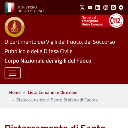
Social Menu
Salta al contenuto principale
X
Youtube
Linkedin
Instagram
Feed
Te
Numeri utili
Emergenza
Unico Europeo
Dipartimento dei Vigili del Fuoco, del Soccorso
Pubblico e della Difesa Civile
Corpo Nazionale dei Vigili del Fuoco
Home
Lista Comandi e Direzioni
Distaccamento di Santo Stefano di Cadore