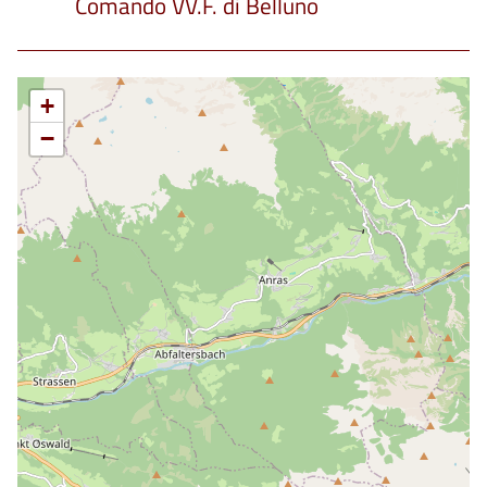
Comando VV.F. di Belluno
+
−