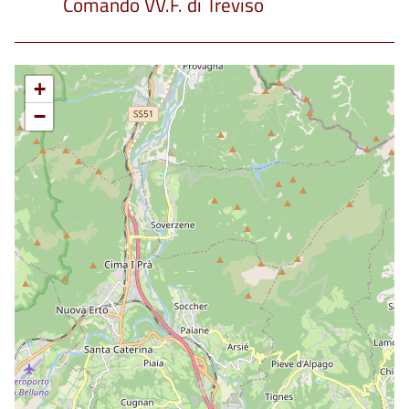
Comando VV.F. di Treviso
+
−