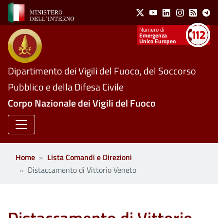
Social Menu
Salta al contenuto principale
X
Youtube
Linkedin
Instagram
Feed
Te
Numeri utili
Emergenza
Unico Europeo
Dipartimento dei Vigili del Fuoco, del Soccorso
Pubblico e della Difesa Civile
Corpo Nazionale dei Vigili del Fuoco
Home
Lista Comandi e Direzioni
Distaccamento di Vittorio Veneto