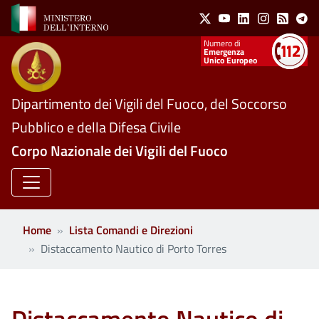
Social Menu
Salta al contenuto principale
X
Youtube
Linkedin
Instagram
Feed
Te
Numeri utili
Emergenza
Unico Europeo
Dipartimento dei Vigili del Fuoco, del Soccorso
Pubblico e della Difesa Civile
Corpo Nazionale dei Vigili del Fuoco
Home
Lista Comandi e Direzioni
Distaccamento Nautico di Porto Torres