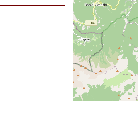
l Fuoco, del Soccorso Pubblico e della Difesa Ci
 del Fuoco