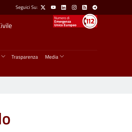
Social Menu
Seguici Su:
X
Youtube
Linkedin
Instagram
Feed
Telegram
Numeri utili
Emergenza
ivile
Unico Europeo
Trasparenza
Media
do