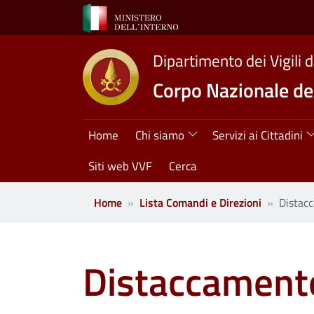
Salta al contenuto principale
Dipartimento dei Vigili 
Corpo Nazionale dei
Navigazione princ
Home
Chi siamo
Servizi ai Cittadini
Siti web VVF
Cerca
Home
Lista Comandi e Direzioni
Distacc
Distaccamento