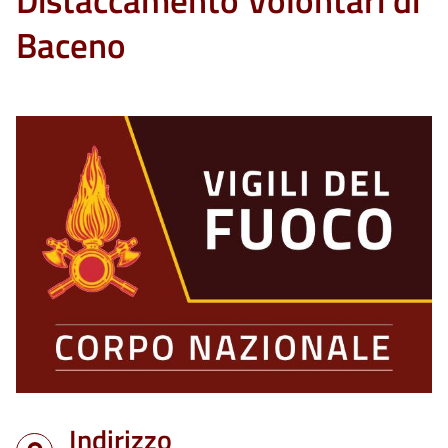
Distaccamento Volontari di
Baceno
Indirizzo