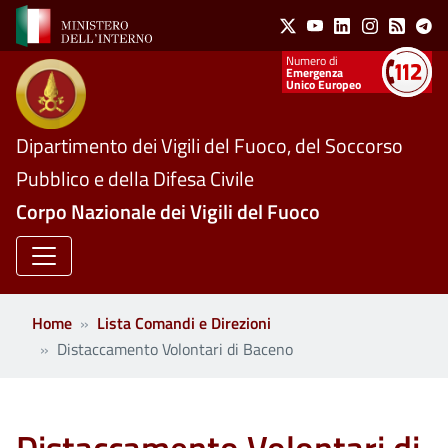
Social Menu
Salta al contenuto principale
X
Youtube
Linkedin
Instagram
Feed
Te
Numeri utili
Emergenza
Unico Europeo
Dipartimento dei Vigili del Fuoco, del Soccorso
Pubblico e della Difesa Civile
Corpo Nazionale dei Vigili del Fuoco
Home
Lista Comandi e Direzioni
Distaccamento Volontari di Baceno