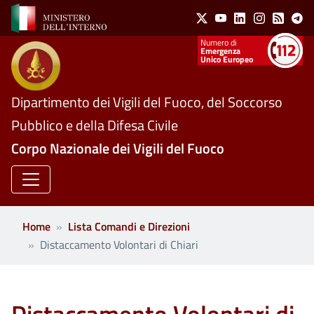
Social Menu
Salta al contenuto principale
X
Youtube
Linkedin
Instagram
Feed
Te
Numeri utili
Emergenza
Unico Europeo
Dipartimento dei Vigili del Fuoco, del Soccorso
Pubblico e della Difesa Civile
Corpo Nazionale dei Vigili del Fuoco
Home
Lista Comandi e Direzioni
Distaccamento Volontari di Chiari