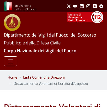
Social Menu
Salta al contenuto principale
X
Youtube
Linkedin
Instagram
Feed
Te
Numeri utili
Emergenza
Unico Europeo
Dipartimento dei Vigili del Fuoco, del Soccorso
Pubblico e della Difesa Civile
Corpo Nazionale dei Vigili del Fuoco
Home
Lista Comandi e Direzioni
Distaccamento Volontari di Cortina d'Ampezzo