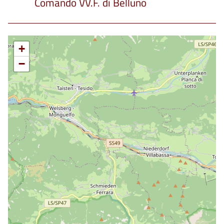
Comando VV.F. di Belluno
+
−