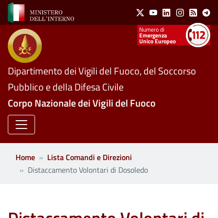
Social Menu
Salta al contenuto principale
X
Youtube
Linkedin
Instagram
Feed
Te
Numeri utili
Emergenza
Unico Europeo
Dipartimento dei Vigili del Fuoco, del Soccorso
Pubblico e della Difesa Civile
Corpo Nazionale dei Vigili del Fuoco
Home
Lista Comandi e Direzioni
Distaccamento Volontari di Dosoledo