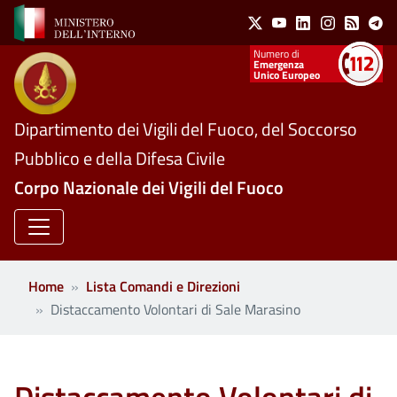
Social Menu
Salta al contenuto principale
X
Youtube
Linkedin
Instagram
Feed
Te
Numeri utili
Emergenza
Unico Europeo
Dipartimento dei Vigili del Fuoco, del Soccorso
Pubblico e della Difesa Civile
Corpo Nazionale dei Vigili del Fuoco
Home
Lista Comandi e Direzioni
Distaccamento Volontari di Sale Marasino