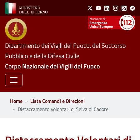
Social Menu
Salta al contenuto principale
X
Youtube
Linkedin
Instagram
Feed
Te
Numeri utili
Emergenza
Unico Europeo
Dipartimento dei Vigili del Fuoco, del Soccorso
Pubblico e della Difesa Civile
Corpo Nazionale dei Vigili del Fuoco
Home
Lista Comandi e Direzioni
Distaccamento Volontari di Selva di Cadore