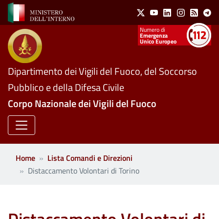
Social Menu
Salta al contenuto principale
X
Youtube
Linkedin
Instagram
Feed
Te
Numeri utili
Emergenza
Unico Europeo
Dipartimento dei Vigili del Fuoco, del Soccorso
Pubblico e della Difesa Civile
Corpo Nazionale dei Vigili del Fuoco
Home
Lista Comandi e Direzioni
Distaccamento Volontari di Torino