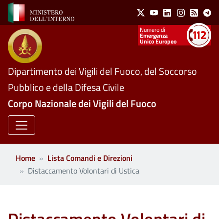
Social Menu
Salta al contenuto principale
X
Youtube
Linkedin
Instagram
Feed
Te
Numeri utili
Emergenza
Unico Europeo
Dipartimento dei Vigili del Fuoco, del Soccorso
Pubblico e della Difesa Civile
Corpo Nazionale dei Vigili del Fuoco
Home
Lista Comandi e Direzioni
Distaccamento Volontari di Ustica