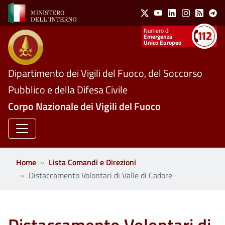
Social Menu
Salta al contenuto principale
X
Youtube
Linkedin
Instagram
Feed
Te
Numeri utili
Emergenza
Unico Europeo
Dipartimento dei Vigili del Fuoco, del Soccorso
Pubblico e della Difesa Civile
Corpo Nazionale dei Vigili del Fuoco
Home
Lista Comandi e Direzioni
Distaccamento Volontari di Valle di Cadore