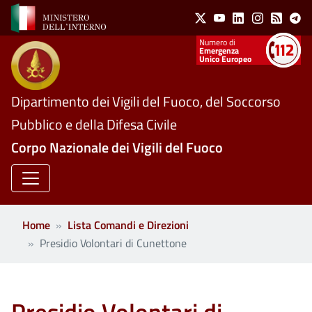
Social Menu
Salta al contenuto principale
X
Youtube
Linkedin
Instagram
Feed
Te
Numeri utili
Emergenza
Unico Europeo
Dipartimento dei Vigili del Fuoco, del Soccorso
Pubblico e della Difesa Civile
Corpo Nazionale dei Vigili del Fuoco
Home
Lista Comandi e Direzioni
Presidio Volontari di Cunettone