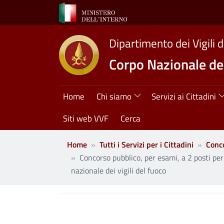
Salta al contenuto principale
Dipartimento dei Vigili 
Corpo Nazionale dei
Navigazione princ
Home
Chi siamo
Servizi ai Cittadini
Siti web VVF
Cerca
Home
Tutti i Servizi per i Cittadini
Conco
Concorso pubblico, per esami, a 2 posti per l
nazionale dei vigili del fuoco