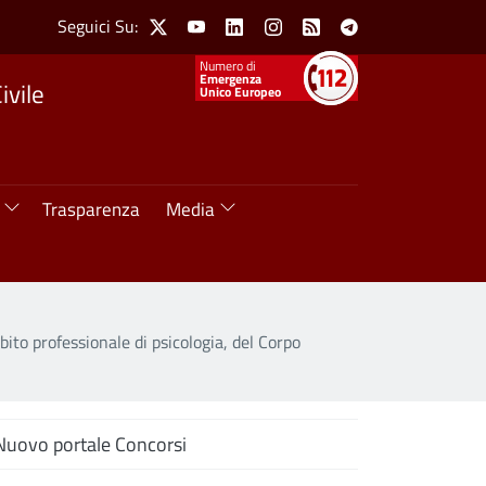
Social Menu
Seguici Su:
X
Youtube
Linkedin
Instagram
Feed
Telegram
Numeri utili
Emergenza
ivile
Unico Europeo
Trasparenza
Media
mbito professionale di psicologia, del Corpo
enu Bandi
Nuovo portale Concorsi