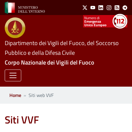
Social Menu
Salta al contenuto principale
X
Youtube
Linkedin
Instagram
Feed
Te
Numeri utili
Emergenza
Unico Europeo
Dipartimento dei Vigili del Fuoco, del Soccorso
Pubblico e della Difesa Civile
Corpo Nazionale dei Vigili del Fuoco
Home
Siti web VVF
Siti VVF