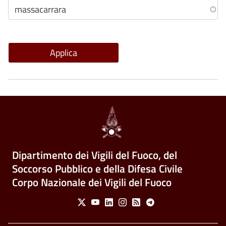
Dipartimento dei Vigili del Fuoco, del
Soccorso Pubblico e della Difesa Civile
Corpo Nazionale dei Vigili del Fuoco
Social Menu
X
Youtube
Linkedin
Instagram
Feed
Telegram