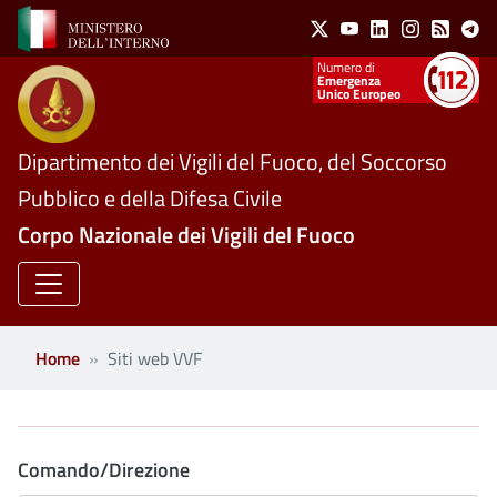
Social Menu
Salta al contenuto principale
X
Youtube
Linkedin
Instagram
Feed
Te
Numeri utili
Emergenza
Unico Europeo
Dipartimento dei Vigili del Fuoco, del Soccorso
Pubblico e della Difesa Civile
Corpo Nazionale dei Vigili del Fuoco
Home
Siti web VVF
Comando/Direzione