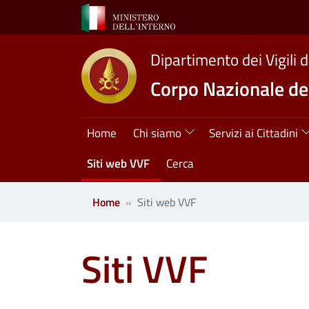
Salta al contenuto principale
Dipartimento dei Vigili 
Corpo Nazionale dei
Navigazione princ
Home
Chi siamo
Servizi ai Cittadini
Siti web VVF
Cerca
Home
Siti web VVF
Siti VVF