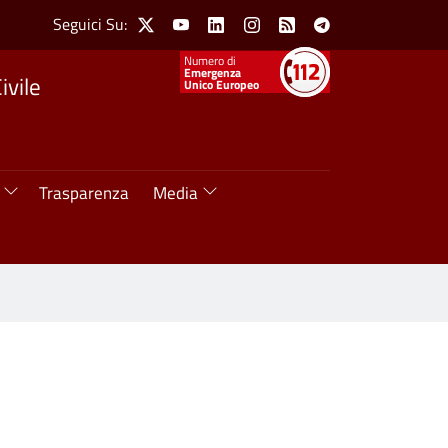
Social Menu
Seguici Su:
X
Youtube
Linkedin
Instagram
Feed
Telegram
Numeri utili
Emergenza
ivile
Unico Europeo
Trasparenza
Media