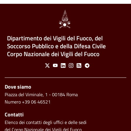
Dipartimento dei Vigili del Fuoco, del
Soccorso Pubblico e della Difesa Civile
Corpo Nazionale dei Vigili del Fuoco
Social Menu
X
Youtube
Linkedin
Instagram
Feed
Telegram
Footer
Dove siamo
Piazza del Viminale, 1 - 00184 Roma
Numero +39 06 46521
Contatti
Elenco dei contatti degli uffici e delle sedi
del Corpo Nazionale dei Vigili del Fuoco