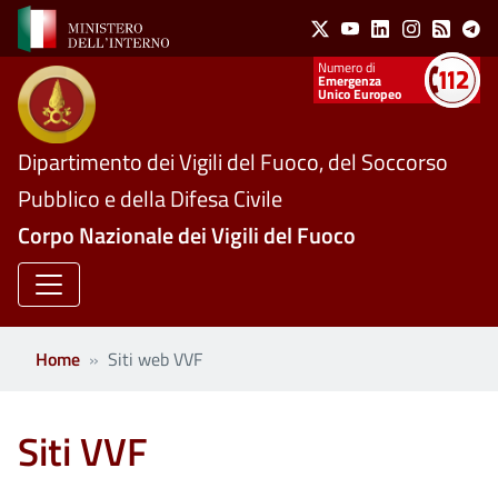
Social Menu
Salta al contenuto principale
X
Youtube
Linkedin
Instagram
Feed
Te
Numeri utili
Emergenza
Unico Europeo
Dipartimento dei Vigili del Fuoco, del Soccorso
Pubblico e della Difesa Civile
Corpo Nazionale dei Vigili del Fuoco
Home
Siti web VVF
Siti VVF