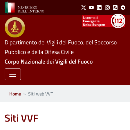
Social Menu
Salta al contenuto principale
X
Youtube
Linkedin
Instagram
Feed
Te
Numeri utili
Emergenza
Unico Europeo
Dipartimento dei Vigili del Fuoco, del Soccorso
Pubblico e della Difesa Civile
Corpo Nazionale dei Vigili del Fuoco
Home
Siti web VVF
Siti VVF