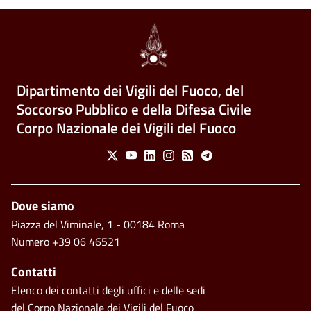
Dipartimento dei Vigili del Fuoco, del
Soccorso Pubblico e della Difesa Civile
Corpo Nazionale dei Vigili del Fuoco
Social Menu
X
Youtube
Linkedin
Instagram
Feed
Telegram
Footer
Dove siamo
Piazza del Viminale, 1 - 00184 Roma
Numero +39 06 46521
Contatti
Elenco dei contatti degli uffici e delle sedi
del Corpo Nazionale dei Vigili del Fuoco