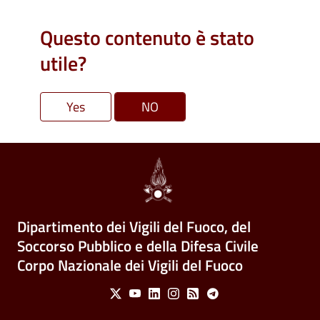
Questo contenuto è stato
utile?
Dipartimento dei Vigili del Fuoco, del
Soccorso Pubblico e della Difesa Civile
Corpo Nazionale dei Vigili del Fuoco
Social Menu
X
Youtube
Linkedin
Instagram
Feed
Telegram