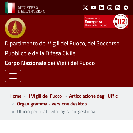
Social Menu
Salta al contenuto principale
X
Youtube
Linkedin
Instagram
Feed
Te
Numeri utili
Emergenza
Unico Europeo
Dipartimento dei Vigili del Fuoco, del Soccorso
Pubblico e della Difesa Civile
Corpo Nazionale dei Vigili del Fuoco
Home
I Vigili del Fuoco
Articolazione degli Uffici
Organigramma - versione desktop
Ufficio per le attività logistico-gestionali